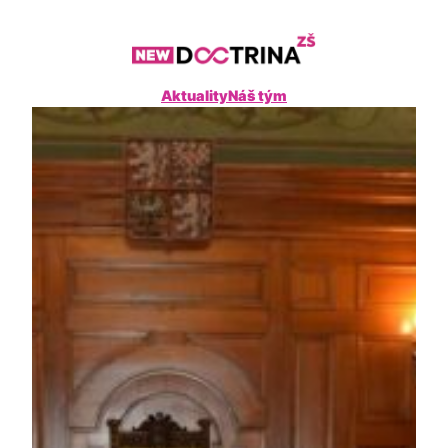
Přeskočit
na
obsah
Aktuality
Náš tým