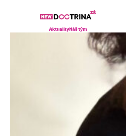
Přeskočit
na
obsah
Aktuality
Náš tým