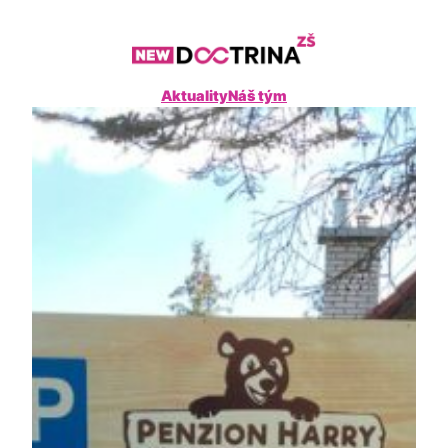
Přeskočit
na
obsah
Aktuality
Náš tým