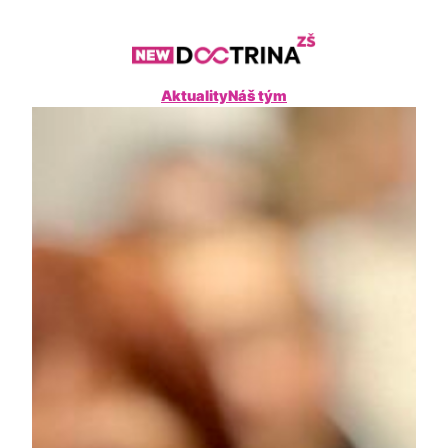
Přeskočit
na
obsah
Aktuality
Náš tým