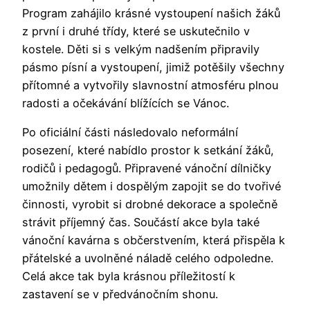
Program zahájilo krásné vystoupení našich žáků
z první i druhé třídy, které se uskutečnilo v
kostele. Děti si s velkým nadšením připravily
pásmo písní a vystoupení, jimiž potěšily všechny
přítomné a vytvořily slavnostní atmosféru plnou
radosti a očekávání blížících se Vánoc.
Po oficiální části následovalo neformální
posezení, které nabídlo prostor k setkání žáků,
rodičů i pedagogů. Připravené vánoční dílničky
umožnily dětem i dospělým zapojit se do tvořivé
činnosti, vyrobit si drobné dekorace a společně
strávit příjemný čas. Součástí akce byla také
vánoční kavárna s občerstvením, která přispěla k
přátelské a uvolněné náladě celého odpoledne.
Celá akce tak byla krásnou příležitostí k
zastavení se v předvánočním shonu.