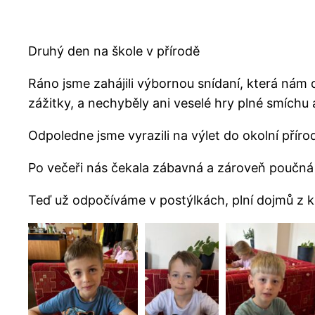
Druhý den na škole v přírodě
Ráno jsme zahájili výbornou snídaní, která nám d
zážitky, a nechyběly ani veselé hry plné smíchu 
Odpoledne jsme vyrazili na výlet do okolní přírod
Po večeři nás čekala zábavná a zároveň poučná h
Teď už odpočíváme v postýlkách, plní dojmů z kr