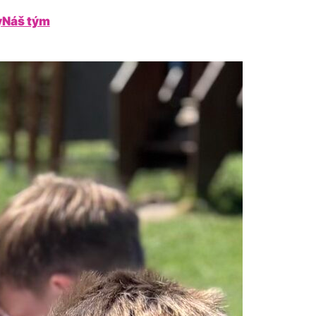
y
Náš tým