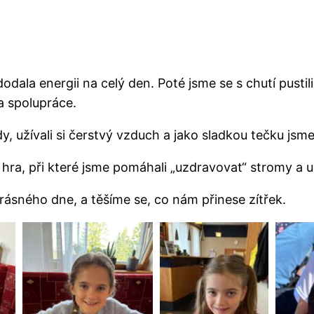
odala energii na celý den. Poté jsme se s chutí pustil
a spolupráce.
y, užívali si čerstvý vzduch a jako sladkou tečku jsme 
ra, při které jsme pomáhali „uzdravovat“ stromy a uči
ásného dne, a těšíme se, co nám přinese zítřek.