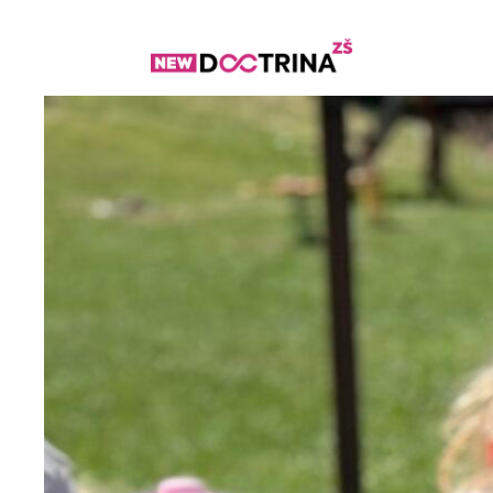
Přeskočit
na
obsah