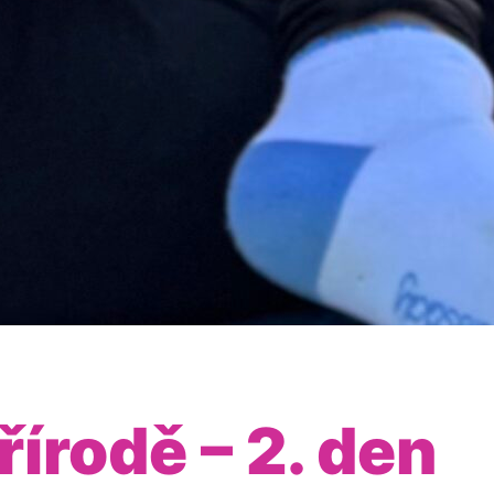
írodě – 2. den